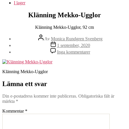
I lager
Klänning Mekko-Ugglor
Klänning Mekko-Ugglor, 92 cm
Inläggsförfattare
Av
Monica Rundgren Svenberg
Inläggsdatum
1 september, 2020
till
Inga kommentarer
Klänning
Mekko-
Ugglor
Klänning Mekko-Ugglor
Lämna ett svar
Din e-postadress kommer inte publiceras.
Obligatoriska fält är
märkta
*
Kommentar
*