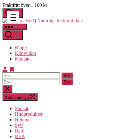
Hoppa
Fraktfritt över 1 100 kr
till
Sök
innehåll
Monicas
Bod
Meny
|
Sök
Naturliga
hudprodukter
Blogg
Köpvillkor
Kontakt
Sök
efter:
Sök
efter:
Stäng
sökningen
Stäng menyn
Stickat
Hudprodukter
Hemmet
Sytt
Barn
REA